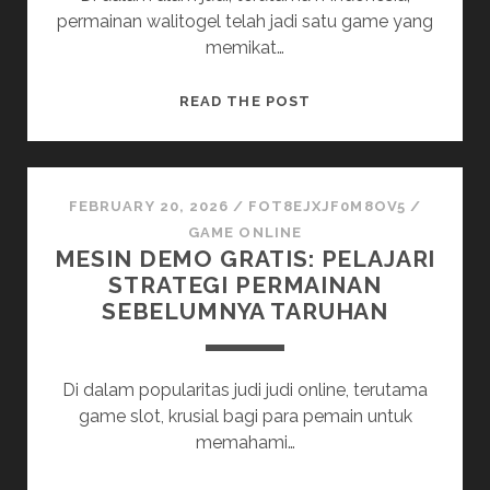
permainan walitogel telah jadi satu game yang
memikat…
KISAH
READ THE POST
SUKSES
PEMAIN
LOTO
WALLI:
FEBRUARY 20, 2026
/
FOT8EJXJF0M8OV5
/
DARI
GAME ONLINE
MESIN DEMO GRATIS: PELAJARI
TITIK
STRATEGI PERMAINAN
AWAL
SEBELUMNYA TARUHAN
HINGGA
MENANG
HADIAH
Di dalam popularitas judi judi online, terutama
BESAR
game slot, krusial bagi para pemain untuk
memahami…