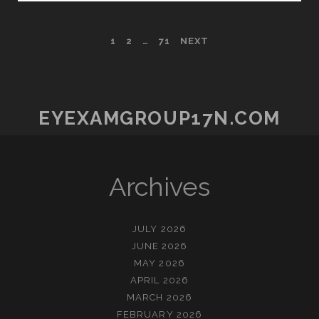
DAN
TIPS
POSTS
1
2
…
71
NEXT
UNTUK
MENANG
PAGINATION
BESAR
EYEXAMGROUP17N.COM
Archives
JULY 2026
JUNE 2026
MAY 2026
APRIL 2026
MARCH 2026
FEBRUARY 2026