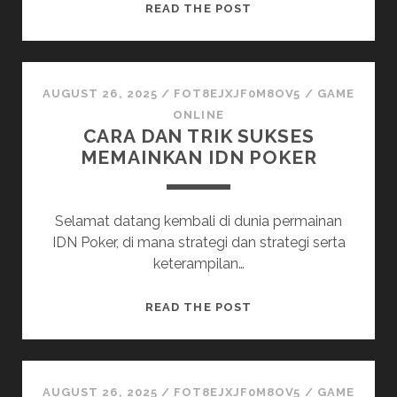
KEAJAIBAN
READ THE POST
TOGEL
SGP:
LIVE
DRAW
AUGUST 26, 2025
/
FOT8EJXJF0M8OV5
/
GAME
DAN
ONLINE
CARA DAN TRIK SUKSES
RESULT
MEMAINKAN IDN POKER
TERBARU
Selamat datang kembali di dunia permainan
IDN Poker, di mana strategi dan strategi serta
keterampilan…
CARA
READ THE POST
DAN
TRIK
SUKSES
MEMAINKAN
AUGUST 26, 2025
/
FOT8EJXJF0M8OV5
/
GAME