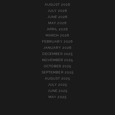
AUGUST 2026
JULY 2026
JUNE 2026
MAY 2026
APRIL 2026
MARCH 2026
FEBRUARY 2026
JANUARY 2026
DECEMBER 2025
NOVEMBER 2025
OCTOBER 2025
SEPTEMBER 2025
AUGUST 2025
JULY 2025
JUNE 2025
MAY 2025