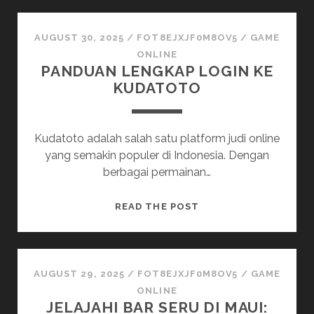
BALIK
HASIL
SIDNEY
AUGUST 30, 2025
/
FOT8EJXJF0M8OV5
/
GAME
SAAT
ONLINE
PANDUAN LENGKAP LOGIN KE
INI
KUDATOTO
Kudatoto adalah salah satu platform judi online
yang semakin populer di Indonesia. Dengan
berbagai permainan…
PANDUAN
READ THE POST
LENGKAP
LOGIN
KE
KUDATOTO
AUGUST 29, 2025
/
FOT8EJXJF0M8OV5
/
GAME
ONLINE
JELAJAHI BAR SERU DI MAUI: