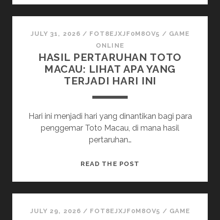
BERMAIN
GAME
SLOT
JULY 31, 2026
/
FOT8EJXJF0M8OV5
/
GAME
PULSA
ONLINE
HASIL PERTARUHAN TOTO
DI
MACAU: LIHAT APA YANG
ERA
TERJADI HARI INI
DIGITAL
Hari ini menjadi hari yang dinantikan bagi para
penggemar Toto Macau, di mana hasil
pertaruhan…
HASIL
READ THE POST
PERTARUHAN
TOTO
MACAU:
LIHAT
JULY 29, 2026
/
FOT8EJXJF0M8OV5
/
GAME