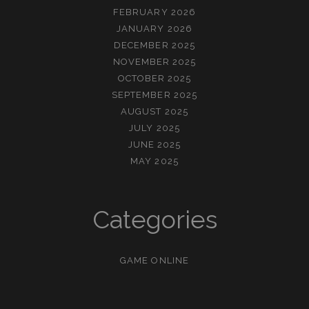
FEBRUARY 2026
JANUARY 2026
DECEMBER 2025
NOVEMBER 2025
OCTOBER 2025
SEPTEMBER 2025
AUGUST 2025
JULY 2025
JUNE 2025
MAY 2025
Categories
GAME ONLINE