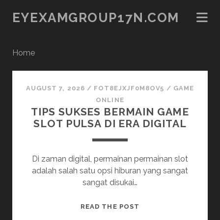
EYEXAMGROUP17N.COM
Home
eyexamgroup17n.co
AUGUST 7, 2026
/
FOT8EJXJF0M8OV5
/
GAME
Posts
ONLINE
TIPS SUKSES BERMAIN GAME
SLOT PULSA DI ERA DIGITAL
Di zaman digital, permainan permainan slot
adalah salah satu opsi hiburan yang sangat
sangat disukai…
TIPS
READ THE POST
SUKSES