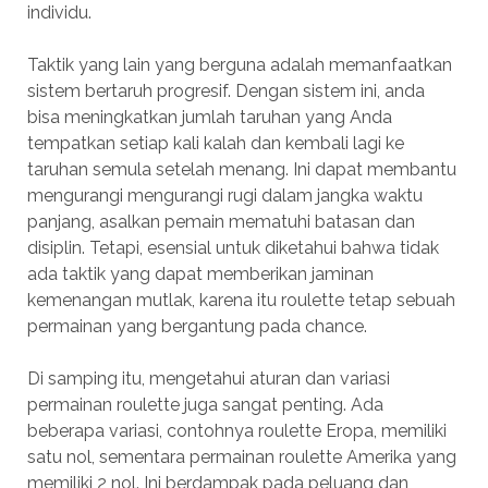
individu.
Taktik yang lain yang berguna adalah memanfaatkan
sistem bertaruh progresif. Dengan sistem ini, anda
bisa meningkatkan jumlah taruhan yang Anda
tempatkan setiap kali kalah dan kembali lagi ke
taruhan semula setelah menang. Ini dapat membantu
mengurangi mengurangi rugi dalam jangka waktu
panjang, asalkan pemain mematuhi batasan dan
disiplin. Tetapi, esensial untuk diketahui bahwa tidak
ada taktik yang dapat memberikan jaminan
kemenangan mutlak, karena itu roulette tetap sebuah
permainan yang bergantung pada chance.
Di samping itu, mengetahui aturan dan variasi
permainan roulette juga sangat penting. Ada
beberapa variasi, contohnya roulette Eropa, memiliki
satu nol, sementara permainan roulette Amerika yang
memiliki 2 nol. Ini berdampak pada peluang dan