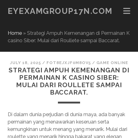
EYEXAMGROUP17N.COM
Home
»
Strategi Ampuh Kemenangan di Permainan K
casino Siber: Mulai dari Roullete sampai Baccarat.
JULY 18, 2025
/
FOT8EJXJF0M8OV5
/
GAME ONLINE
STRATEGI AMPUH KEMENANGAN DI
PERMAINAN K CASINO SIBER:
MULAI DARI ROULLETE SAMPAI
BACCARAT.
Di dalam dunia perjudian di dunia maya, ada banyak
permainan yang menawarkan keseruan serta
kemungkinan untuk menang yang menarik. Mulai dari
roulette yang menarik hingga bakarat yang elegan,