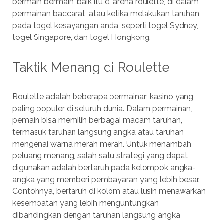
bermain bermain, baik itu di arena roulette, di dalam
permainan baccarat, atau ketika melakukan taruhan
pada togel kesayangan anda, seperti togel Sydney,
togel Singapore, dan togel Hongkong.
Taktik Menang di Roulette
Roulette adalah beberapa permainan kasino yang
paling populer di seluruh dunia. Dalam permainan,
pemain bisa memilih berbagai macam taruhan,
termasuk taruhan langsung angka atau taruhan
mengenai warna merah merah. Untuk menambah
peluang menang, salah satu strategi yang dapat
digunakan adalah bertaruh pada kelompok angka-
angka yang memberi pembayaran yang lebih besar.
Contohnya, bertaruh di kolom atau lusin menawarkan
kesempatan yang lebih menguntungkan
dibandingkan dengan taruhan langsung angka