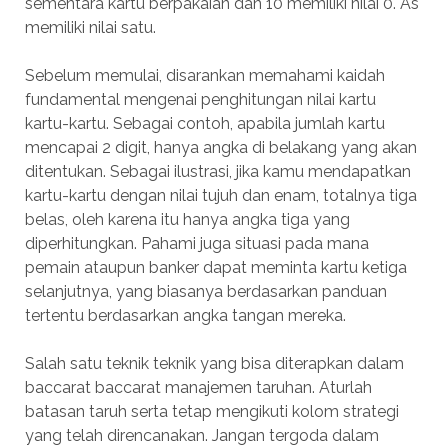
sementara kartu berpakaian dan 10 memiliki nilai 0. As
memiliki nilai satu.
Sebelum memulai, disarankan memahami kaidah
fundamental mengenai penghitungan nilai kartu
kartu-kartu. Sebagai contoh, apabila jumlah kartu
mencapai 2 digit, hanya angka di belakang yang akan
ditentukan. Sebagai ilustrasi, jika kamu mendapatkan
kartu-kartu dengan nilai tujuh dan enam, totalnya tiga
belas, oleh karena itu hanya angka tiga yang
diperhitungkan. Pahami juga situasi pada mana
pemain ataupun banker dapat meminta kartu ketiga
selanjutnya, yang biasanya berdasarkan panduan
tertentu berdasarkan angka tangan mereka.
Salah satu teknik teknik yang bisa diterapkan dalam
baccarat baccarat manajemen taruhan. Aturlah
batasan taruh serta tetap mengikuti kolom strategi
yang telah direncanakan. Jangan tergoda dalam