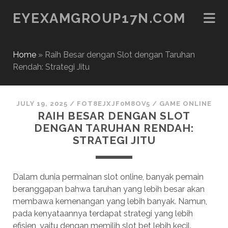
EYEXAMGROUP17N.COM
Home
»
Raih Besar dengan Slot dengan Taruhan
Rendah: Strategi Jitu
JULY 19, 2025
/
FOT8EJXJF0M8OV5
/
GAME ONLINE
RAIH BESAR DENGAN SLOT
DENGAN TARUHAN RENDAH:
STRATEGI JITU
Dalam dunia permainan slot online, banyak pemain
beranggapan bahwa taruhan yang lebih besar akan
membawa kemenangan yang lebih banyak. Namun,
pada kenyataannya terdapat strategi yang lebih
efisien, yaitu dengan memilih slot bet lebih kecil.