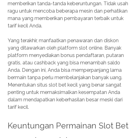
memberikan tanda-tanda keberuntungan. Tidak usah
ragu untuk mencoba beberapa mesin dan perhatikan
mana yang memberikan pembayaran terbaik untuk
tarif kecil Anda.
Yang terakhir, manfaatkan penawaran dan diskon
yang ditawarkan oleh platform slot online. Banyak
platform menyediakan bonus pendaftaran, putaran
gratis, atau cashback yang bisa menambah saldo
Anda. Dengan ini, Anda bisa memperpanjang lama
bermain tanpa perlu membelanjakan banyak uang.
Menentukan situs slot bet kecil yang benar sangat
penting untuk memaksimalkan kesempatan Anda
dalam mendapatkan keberhasilan besar meski dari
tarif kecil.
Keuntungan Permainan Slot Bet