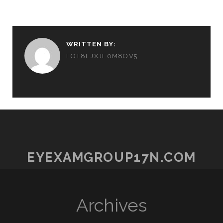
WRITTEN BY:
FOT8EJXJF0M8OV5
EYEXAMGROUP17N.COM
Archives