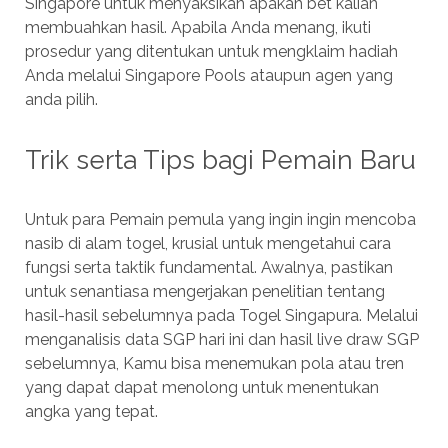
Singapore untuk menyaksikan apakah bet kalian
membuahkan hasil. Apabila Anda menang, ikuti
prosedur yang ditentukan untuk mengklaim hadiah
Anda melalui Singapore Pools ataupun agen yang
anda pilih.
Trik serta Tips bagi Pemain Baru
Untuk para Pemain pemula yang ingin ingin mencoba
nasib di alam togel, krusial untuk mengetahui cara
fungsi serta taktik fundamental. Awalnya, pastikan
untuk senantiasa mengerjakan penelitian tentang
hasil-hasil sebelumnya pada Togel Singapura. Melalui
menganalisis data SGP hari ini dan hasil live draw SGP
sebelumnya, Kamu bisa menemukan pola atau tren
yang dapat dapat menolong untuk menentukan
angka yang tepat.