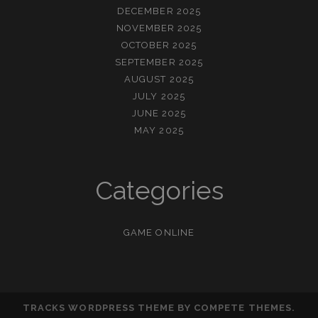
DECEMBER 2025
NOVEMBER 2025
OCTOBER 2025
SEPTEMBER 2025
AUGUST 2025
JULY 2025
JUNE 2025
MAY 2025
Categories
GAME ONLINE
TRACKS WORDPRESS THEME
BY COMPETE THEMES.