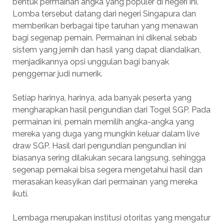
bentuk permainan angka yang populer di negeri ini.
Lomba tersebut datang dari negeri Singapura dan
memberikan berbagai tipe taruhan yang menawan
bagi segenap pemain. Permainan ini dikenal sebab
sistem yang jernih dan hasil yang dapat diandalkan,
menjadikannya opsi unggulan bagi banyak
penggemar judi numerik.
Setiap harinya, harinya, ada banyak peserta yang
mengharapkan hasil pengundian dari Togel SGP. Pada
permainan ini, pemain memilih angka-angka yang
mereka yang duga yang mungkin keluar dalam live
draw SGP. Hasil dari pengundian pengundian ini
biasanya sering dilakukan secara langsung, sehingga
segenap pemakai bisa segera mengetahui hasil dan
merasakan keasyikan dari permainan yang mereka
ikuti.
Lembaga merupakan institusi otoritas yang mengatur