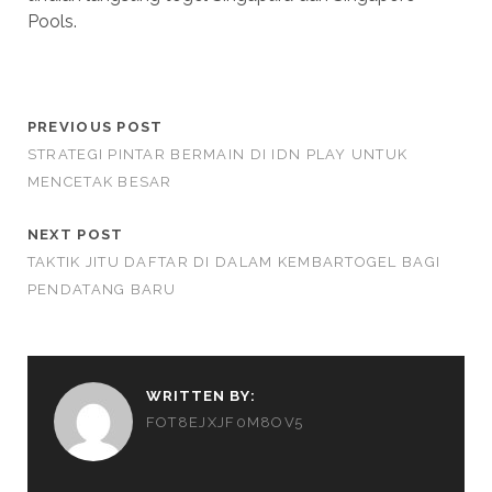
Pools.
PREVIOUS POST
STRATEGI PINTAR BERMAIN DI IDN PLAY UNTUK
MENCETAK BESAR
NEXT POST
TAKTIK JITU DAFTAR DI DALAM KEMBARTOGEL BAGI
PENDATANG BARU
WRITTEN BY:
FOT8EJXJF0M8OV5