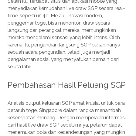
Selain itu, terdapat situs dan aplikasi mobile yang
menyediakan kemudahan live draw SGP secara real-
time, seperti uni4d. Melalui inovasi modern,
penggemar togel bisa menonton draw secara
langsung dari perangkat mereka, memungkinkan
mereka mengalami sensasi yang lebih intens. Oleh
karena itu, pengundian langsung SGP bukan hanya
sebuah acara pengundian, tetapi juga menjadi
pengalaman sosial yang menyatukan pemain dari
sejuta lahir.
Pembahasan Hasil Peluang SGP
Analisis output keluaran SGP amat krusial untuk para
petaruh togel Singapore dalam rangka menambah
kesempatan menang. Dengan mempelajari informasi
dari hasil live draw SGP sebelumnya, petaruh dapat
menemukan pola dan kecenderungan yang mungkin