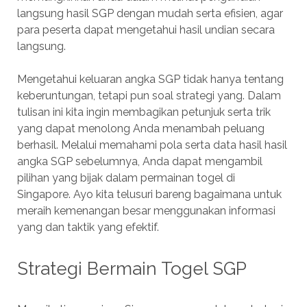
langsung hasil SGP dengan mudah serta efisien, agar
para peserta dapat mengetahui hasil undian secara
langsung.
Mengetahui keluaran angka SGP tidak hanya tentang
keberuntungan, tetapi pun soal strategi yang. Dalam
tulisan ini kita ingin membagikan petunjuk serta trik
yang dapat menolong Anda menambah peluang
berhasil. Melalui memahami pola serta data hasil hasil
angka SGP sebelumnya, Anda dapat mengambil
pilihan yang bijak dalam permainan togel di
Singapore. Ayo kita telusuri bareng bagaimana untuk
meraih kemenangan besar menggunakan informasi
yang dan taktik yang efektif.
Strategi Bermain Togel SGP