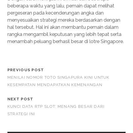
beberapa waktu yang lalu, pemain dapat melihat
pergeseran pada kecenderungan angka dan
menyesuaikan strategi mereka berdasarkan dengan
hal tersebut. Hal ini akan membantu pemain dalam
rangka mengambil keputusan yang lebih tepat serta
menambah peluang berhasil besar di lotre Singapore.
PREVIOUS POST
MENILAI NOMOR TOTO SINGAPURA KINI UNTUK
KESEMPATAN MENDAPATKAN KEMENANGAN
NEXT POST
KUNCI DATA RTP SLOT: MENANG BESAR DARI
STRATEGI INI