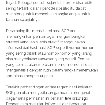
terjadi. Sebagai contoh, sejumlah nomor bisa lebih
sering tertarik dalam periode spesifik, itu dapat
menolong untuk menentukan angka angka untuk
taruhan selanjutnya.
Di samping itu, memahami hasil SGP pun
memungkinkan pemain agar mengembangkan
strategi yang lebih lebih efektif. Menggunakan
informasi dari hasil hasil SGP, seperti nomor-nomor
yang sering ditarik atau nomor-nomor yang jarang
bisa menyediakan wawasan yang berarti. Pemain
yang cermat akan merekam nomor-nomor ini dan
menganalisis dengan rutin dalam rangka menemukan
kombinasi menguntungkan.
Terakhir, perbandingan antara ragam hasil keluaran
SGP pun bisa menyediakan gambaran mengenai
bagaimana permainan ini berjalan.
live draw sgp
Dengan cara meninjau informasi dari beberapa