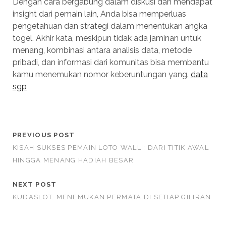
Dengan cara bergabung dalam diskusi dan mendapat
insight dari pemain lain, Anda bisa memperluas
pengetahuan dan strategi dalam menentukan angka
togel. Akhir kata, meskipun tidak ada jaminan untuk
menang, kombinasi antara analisis data, metode
pribadi, dan informasi dari komunitas bisa membantu
kamu menemukan nomor keberuntungan yang.
data
sgp
PREVIOUS POST
KISAH SUKSES PEMAIN LOTO WALLI: DARI TITIK AWAL
HINGGA MENANG HADIAH BESAR
NEXT POST
KUDASLOT: MENEMUKAN PERMATA DI SETIAP GILIRAN