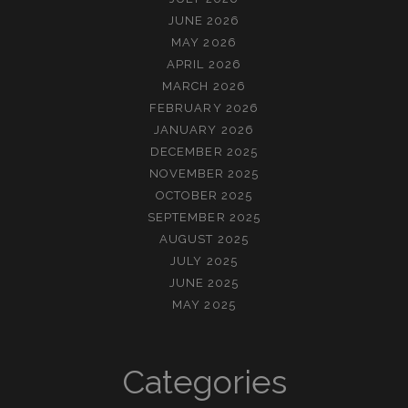
JUNE 2026
MAY 2026
APRIL 2026
MARCH 2026
FEBRUARY 2026
JANUARY 2026
DECEMBER 2025
NOVEMBER 2025
OCTOBER 2025
SEPTEMBER 2025
AUGUST 2025
JULY 2025
JUNE 2025
MAY 2025
Categories