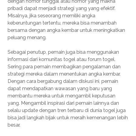
dengan nomor tunggal atau nomor yang makna
pribadi dapat menjadi strategi yang yang efektif.
Misalnya, jika seseorang memiliki angka
keberuntungan tertentu, mereka bisa menambah
bersama dengan angka kembar untuk meningkatkan
peluang menang.
Sebagai penutup, pemain juga bisa menggunakan
informasi dari komunitas togel atau forum togel.
Sering para pemain membagikan pengalaman dan
strategi mereka dalam menentukan angka kembar.
Dengan cara bergabung dalam diskusi ini, pemain
dapat mendapatkan wawasan yang baru yang
membantu mereka untuk mengambil keputusan
yang. Mengambil inspirasi dari pemain lainnya dan
selalu update dengan tren terbaru di dunia togel juga
bisa jadi langkah bijak untuk meraih kemenangan lebih
besar.