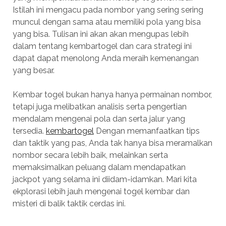
Istilah ini mengacu pada nombor yang sering sering
muncul dengan sama atau memiliki pola yang bisa
yang bisa. Tulisan ini akan akan mengupas lebih
dalam tentang kembartogel dan cara strategi ini
dapat dapat menolong Anda meraih kemenangan
yang besar.
Kembar togel bukan hanya hanya permainan nombor,
tetapi juga melibatkan analisis serta pengertian
mendalam mengenai pola dan serta jalur yang
tersedia.
kembartogel
Dengan memanfaatkan tips
dan taktik yang pas, Anda tak hanya bisa meramalkan
nombor secara lebih baik, melainkan serta
memaksimalkan peluang dalam mendapatkan
jackpot yang selama ini diidam-idamkan. Mari kita
ekplorasi lebih jauh mengenai togel kembar dan
misteri di balik taktik cerdas ini.