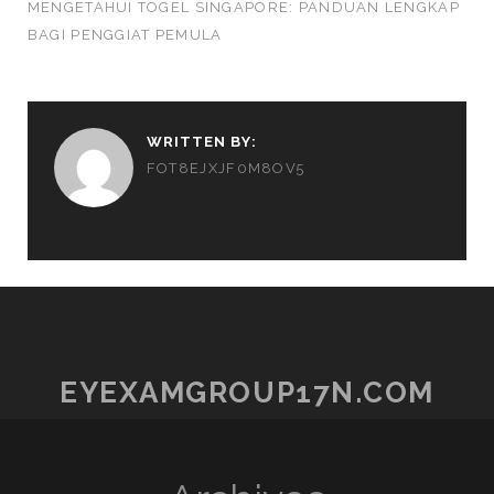
MENGETAHUI TOGEL SINGAPORE: PANDUAN LENGKAP
BAGI PENGGIAT PEMULA
WRITTEN BY:
FOT8EJXJF0M8OV5
EYEXAMGROUP17N.COM