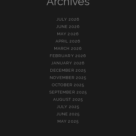
Archives
JULY 2026
JUNE 2026
MAY 2026
APRIL 2026
MARCH 2026
FEBRUARY 2026
JANUARY 2026
DECEMBER 2025
NOVEMBER 2025
OCTOBER 2025
SEPTEMBER 2025
AUGUST 2025
JULY 2025
JUNE 2025
MAY 2025