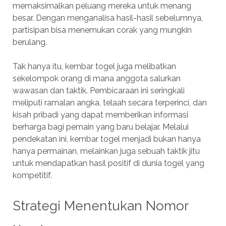
memaksimalkan peluang mereka untuk menang
besar. Dengan menganalisa hasil-hasil sebelumnya,
partisipan bisa menemukan corak yang mungkin
berulang.
Tak hanya itu, kembar togel juga melibatkan
sekelompok orang di mana anggota salurkan
wawasan dan taktik. Pembicaraan ini seringkali
meliputi ramalan angka, telaah secara terperinci, dan
kisah pribadi yang dapat memberikan informasi
berharga bagi pemain yang baru belajar. Melalui
pendekatan ini, kembar togel menjadi bukan hanya
hanya permainan, melainkan juga sebuah taktik jitu
untuk mendapatkan hasil positif di dunia togel yang
kompetitif.
Strategi Menentukan Nomor