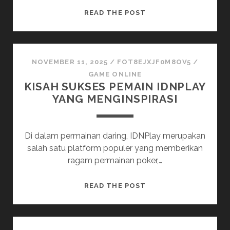
WALI
READ THE POST
TOGEL
–
PELUANG
BESAR
NOVEMBER 11, 2025
/
FOT8EJXJF0M8OV5
/
DI
GAME ONLINE
KISAH SUKSES PEMAIN IDNPLAY
DUNIA
YANG MENGINSPIRASI
TARUHAN
Di dalam permainan daring, IDNPlay merupakan
salah satu platform populer yang memberikan
ragam permainan poker,…
KISAH
READ THE POST
SUKSES
PEMAIN
IDNPLAY