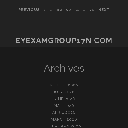
EMAS
POSTS
PREVIOUS
1
…
49
50
51
…
71
NEXT
UNTUK
MENGEKSPLORASI
PAGINATION
TAKTIK
JUDI
KAMU
EYEXAMGROUP17N.COM
Archives
AUGUST 2026
JULY 2026
JUNE 2026
MAY 2026
APRIL 2026
MARCH 2026
FEBRUARY 2026