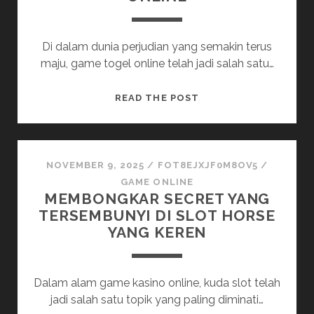
Di dalam dunia perjudian yang semakin terus
maju, game togel online telah jadi salah satu…
KEMBARTOGEL:
READ THE POST
KEUNTUNGAN
BERTARUH
DI
SITUS
NOVEMBER 9, 2025
/
FOT8EJXJF0M8OV5
/
TOGEL
GAME ONLINE
MEMBONGKAR SECRET YANG
ONLINE
TERSEMBUNYI DI SLOT HORSE
YANG KEREN
Dalam alam game kasino online, kuda slot telah
jadi salah satu topik yang paling diminati…