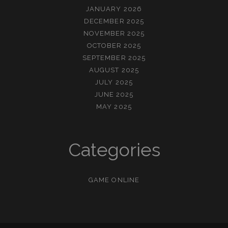
JANUARY 2026
DECEMBER 2025
NOVEMBER 2025
OCTOBER 2025
SEPTEMBER 2025
AUGUST 2025
JULY 2025
JUNE 2025
MAY 2025
Categories
GAME ONLINE