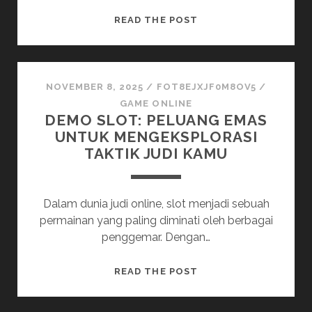
MEMBONGKAR
READ THE POST
SECRET
YANG
TERSEMBUNYI
DI
NOVEMBER 8, 2025
/
FOT8EJXJF0M8OV5
/
SLOT
GAME ONLINE
DEMO SLOT: PELUANG EMAS
HORSE
UNTUK MENGEKSPLORASI
YANG
TAKTIK JUDI KAMU
KEREN
Dalam dunia judi online, slot menjadi sebuah
permainan yang paling diminati oleh berbagai
penggemar. Dengan…
DEMO
READ THE POST
SLOT:
PELUANG